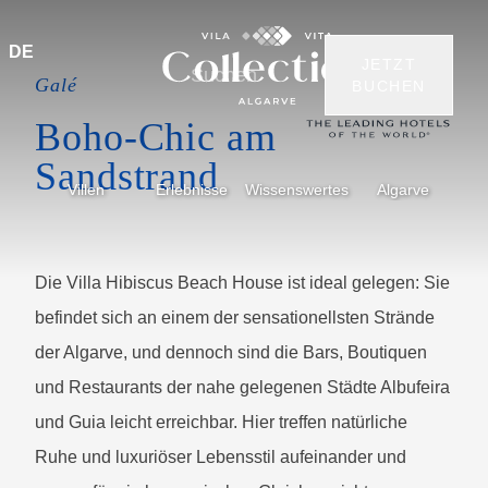
DE
JETZT
Galé
BUCHEN
Boho-Chic am
Sandstrand
Villen
Erlebnisse
Wissenswertes
Algarve
Die Villa Hibiscus Beach House ist ideal gelegen: Sie
befindet sich an einem der sensationellsten Strände
der Algarve, und dennoch sind die Bars, Boutiquen
und Restaurants der nahe gelegenen Städte Albufeira
und Guia leicht erreichbar. Hier treffen natürliche
Ruhe und luxuriöser Lebensstil aufeinander und