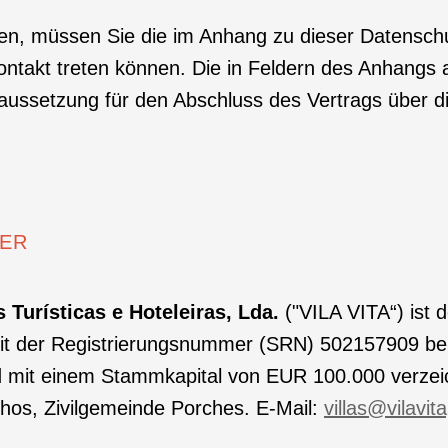
n, müssen Sie die im Anhang zu dieser Datensch
n Kontakt treten können. Die in Feldern des Anha
aussetzung für den Abschluss des Vertrags über di
HER
s Turísticas e Hoteleiras, Lda.
("VILA VITA“) ist 
t mit der Registrierungsnummer (SRN) 502157909 b
nd mit einem Stammkapital von EUR 100.000 verzeic
inhos, Zivilgemeinde Porches. E-Mail:
villas@vilavi